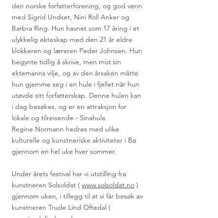
den norske forfatterforening, og god venn
med Sigrid Undset, Nini Roll Anker og
Barbra Ring. Hun havnet som 17 åring i et
ulykkelig ekteskap med den 21 år eldre
klokkeren og læreren Peder Johnsen. Hun
begynte tidlig å skrive, men mot sin
ektemanns vilje, og av den årsaken måtte
hun gjemme seg i en hule i fjellet når hun
utøvde sitt forfatterskap. Denne hulen kan
i dag besøkes, og er en attraksjon for
lokale og tilreisende - Sinahula.
Regine Normann hedres med ulike
kulturelle og kunstneriske aktiviteter i Bø
gjennom en hel uke hver sommer.
Under årets festival har vi utstilling fra
kunstneren Solsoldat (
www.solsoldat.no
)
gjennom uken, i tillegg til at vi får besøk av
kunstneren Trude Lind Oftedal (