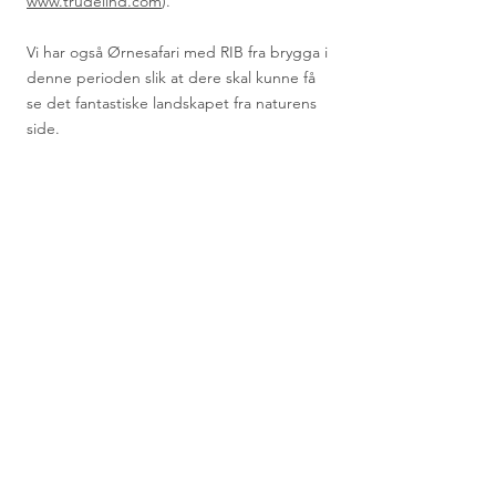
www.trudelind.com
).
Vi har også Ørnesafari med RIB fra brygga i
denne perioden slik at dere skal kunne få
se det fantastiske landskapet fra naturens
side.