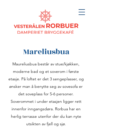
Mareliusbua
Maureliusbua består av stue/kjøkken,
moderne bad og et soverom i første
etasje. På loftet er det 3 sengeplasser, og
ønsker man å benytte seg av sovesofa er
det soveplass for 5-6 personer.
Soverommet i under etasjen ligger rett
innenfor inngangsdøra. Rorbua har en
herlig terrasse utenfor der du kan nyte
utsikten av fjell og sjø.