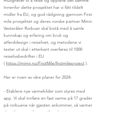
muligheter til å reise og oppleve det samme.
Innenfor dette prosjektet har vi fått tildelt
midler fra EU, og god rådgiving gjennom First
mile prosjektet og deres norske partner Mimir.
Vesterålen Rorbuer skal bistå med å samle
kunnskap og erfaring om bruk og
atferddesign i reiselivet, og metodene vi
tester ut skal i etterkant overføres til 1000
reiselivsbedrifter i EU
(
https://mimir.no/FirstMile/firstmileproject
).
Her er noen av våre planer for 2024:
- Etablere nye varmekilder som styres med
app. Vi skal innføre en fast varme på 17 grader
på rorbuene når gjesten ankommer, så varmer
de selv opp rorbuene til ønsket temperatur.
Det er mulig å ankomme rorbua med 22
grader også, men det må forhåndsbestilles
ved booking. På den måten slipper vi å bruke