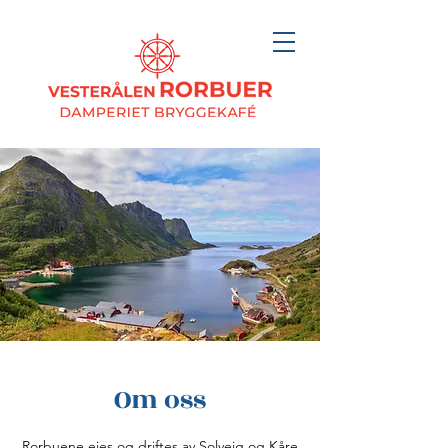
Om oss
Rorbuene eies og driftes av Solveig og Kåre